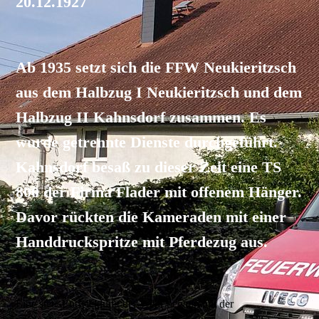
20.12.1927
Ab 1935 setzt sich die FFW Neukieritzsch
aus dem Halbzug I Neukieritzsch und dem
Halbzug II Kahnsdorf zusammen. Es
wurde getrennte Dienste durchgeführt.
Kahnsdorf besaß zu dieser Zeit eine TS
800 der Firma Flader mit offenem Hänger.
Davor rückten die Kameraden mit einer
Handdruckspritze mit Pferdezug aus.
Eine stete Entwicklung der Wehr begann mit der