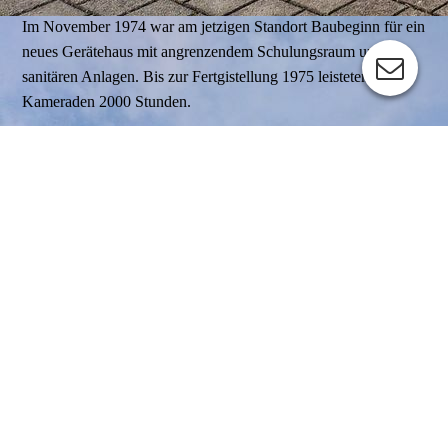
Im November 1974 war am jetzigen Standort Baubeginn für ein
neues Gerätehaus mit angrenzendem Schulungsraum und
sanitären Anlagen. Bis zur Fertgistellung 1975 leisteten die
Kameraden 2000 Stunden.
In der Feuerwehr waren 61 Kameraden und Kameradinnen in
vier Gruppen aktiv. Die 24 Kameraden der Einsatzgruppe
bewiesen bei ihren Einsätzen einen guten Ausbildungsstand.
In der 1968 gegründeten Frauen-Brandschutzgruppe waren 18
Kameradinnen tätig, darunter 6 sechs der damaligen
Gründungsmitglieder.
Seite dem 06. September 1993 arbeiteten unter der Leitung von