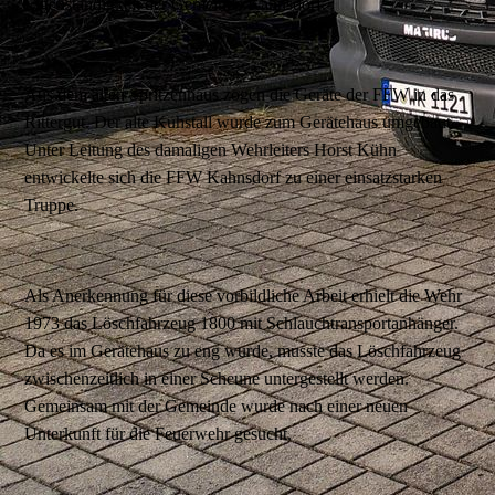
Eigenständigkeit der Gemeinde Kahnsdorf.
Aus dem alten Spritzenhaus zogen die Geräte der FFW in das
Rittergut. Der alte Kuhstall wurde zum Gerätehaus umgebaut.
Unter Leitung des damaligen Wehrleiters Horst Kühn
entwickelte sich die FFW Kahnsdorf zu einer einsatzstarken
Truppe.
Als Anerkennung für diese vorbildliche Arbeit erhielt die Wehr
1973 das Löschfahrzeug 1800 mit Schlauchtransportanhänger.
Da es im Gerätehaus zu eng wurde, musste das Löschfahrzeug
zwischenzeitlich in einer Scheune untergestellt werden.
Gemeinsam mit der Gemeinde wurde nach einer neuen
Unterkunft für die Feuerwehr gesucht.