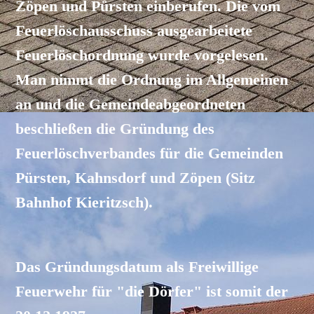
Zöpen und Pürsten einberufen. Die vom
Feuerlöschausschuss ausgearbeitete
Feuerlöschordnung wurde vorgelesen.
Man nimmt die Ordnung im Allgemeinen
an und die Gemeindeabgeordneten
beschließen die Gründung des
Feuerlöschverbandes für die Gemeinden
Pürsten, Kahnsdorf und Zöpen (Sitz
Bahnhof Kieritzsch).
Das Gründungsdatum als Freiwillige
Feuerwehr für "die Dörfer" ist somit der