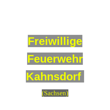
Freiwillige
Feuerwehr
Kahnsdorf
(Sachsen)